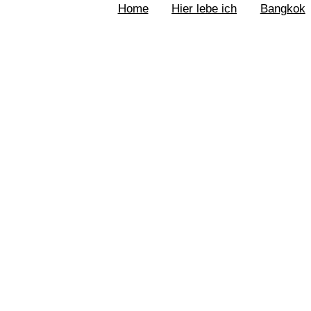
Home
Hier lebe ich
Bangkok
Braunschweig
Feuerwerk Braunschwei
Schulgarten
Südsee
Riddagshausen
Wolfenbüttel
Elm
Goslar
Feuerwerk Goslar
Harz
Osterwiek
Hornburg
Barockgarten
Zoo Hannover