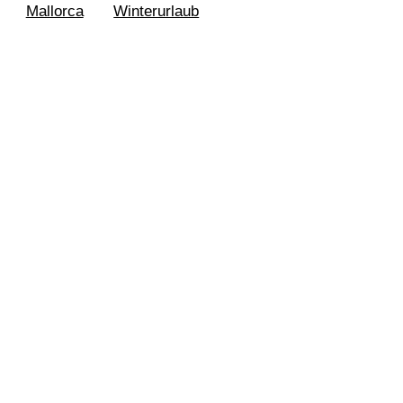
Mallorca
Winterurlaub
dorfer Strand 2009
tadt Lübeck
 2008
dorfer Strand 2007
zentrum Fehmarn
burg 2004
 Meer
e Jahre