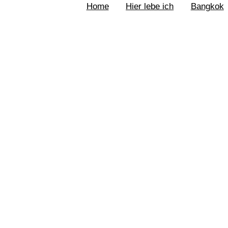
Home
Hier lebe ich
Bangkok
Braunschweig
Feuerwerk Braunschwei
Schulgarten
Südsee
Riddagshausen
Wolfenbüttel
Elm
Goslar
Feuerwerk Goslar
Harz
Osterwiek
Hornburg
Barockgarten
Zoo Hannover