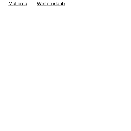
Mallorca
Winterurlaub
dorfer Strand 2009
tadt Lübeck
 2008
dorfer Strand 2007
zentrum Fehmarn
burg 2004
 Meer
e Jahre