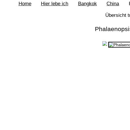
Home
Hier lebe ich
Bangkok
China
Braunschweig
Übersicht 
Feuerwerk Braunschweig
Phalaenopsis
Schulgarten
Südsee
Riddagshausen
Wolfenbüttel
Elm
Goslar
Feuerwerk Goslar
Harz
Osterwiek
Hornburg
Barockgarten
Zoo Hannover