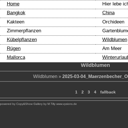
Home
Hier lebe ic
Bangkok
China
Kakteen
Orchideen
Zimmerpflanzen
Gartenblum
Kübelpflanzen
Wildblumen
Rügen
Am Meer
Mallorca
Winterurlau
Wildblumen
Wildblumen
»
2025-03-04_Maerzenbecher_O
1
2
3
4
fallback
powered by Copy&Show Gallery by M.Tilly www.vysions.de